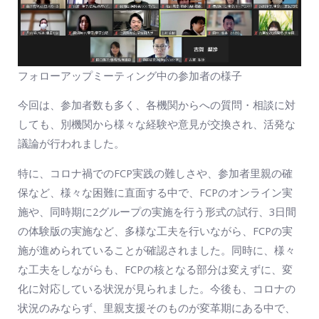
フォローアップミーティング中の参加者の様子
今回は、参加者数も多く、各機関からへの質問・相談に対
しても、別機関から様々な経験や意見が交換され、活発な
議論が行われました。
特に、コロナ禍でのFCP実践の難しさや、参加者里親の確
保など、様々な困難に直面する中で、FCPのオンライン実
施や、同時期に2グループの実施を行う形式の試行、3日間
の体験版の実施など、多様な工夫を行いながら、FCPの実
施が進められていることが確認されました。同時に、様々
な工夫をしながらも、FCPの核となる部分は変えずに、変
化に対応している状況が見られました。今後も、コロナの
状況のみならず、里親支援そのものが変革期にある中で、