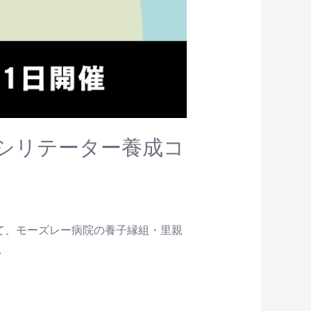
｜ファシリテーター養成コ
て、モーズレー病院の養子縁組・里親
…