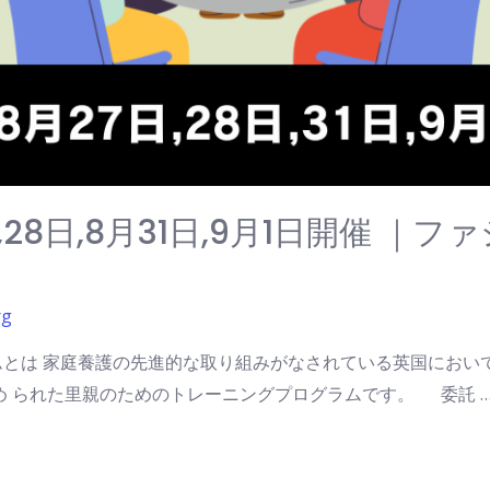
日,28日,8月31日,9月1日開催 
rg
とは 家庭養護の先進的な取り組みがなされている英国におい
始め られた里親のためのトレーニングプログラムです。 委託 