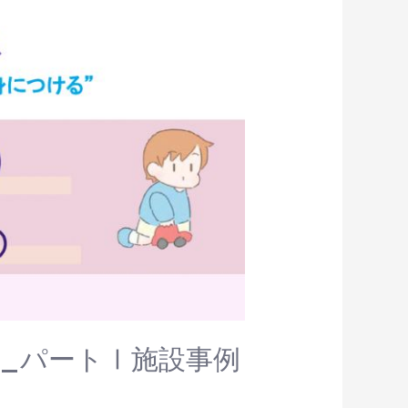
編_パートⅠ施設事例